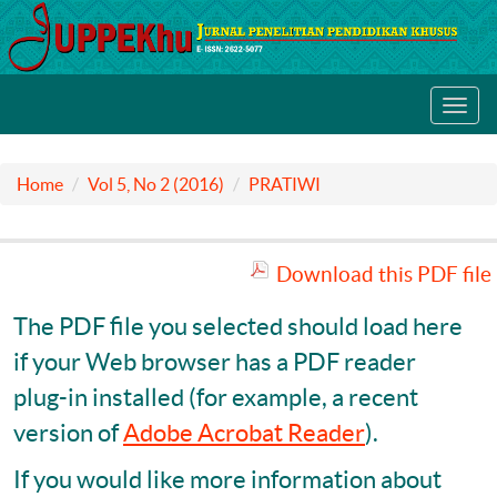
Toggl
navig
Home
Vol 5, No 2 (2016)
PRATIWI
Download this PDF file
The PDF file you selected should load here
if your Web browser has a PDF reader
plug-in installed (for example, a recent
version of
Adobe Acrobat Reader
).
If you would like more information about