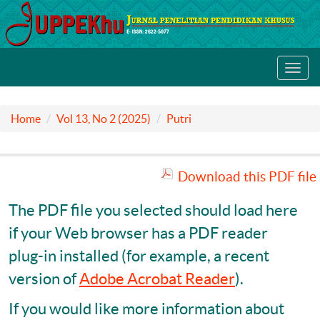
Toggl
navig
Home
Vol 13, No 2 (2025)
Putri
Download this PDF file
The PDF file you selected should load here
if your Web browser has a PDF reader
plug-in installed (for example, a recent
version of
Adobe Acrobat Reader
).
If you would like more information about