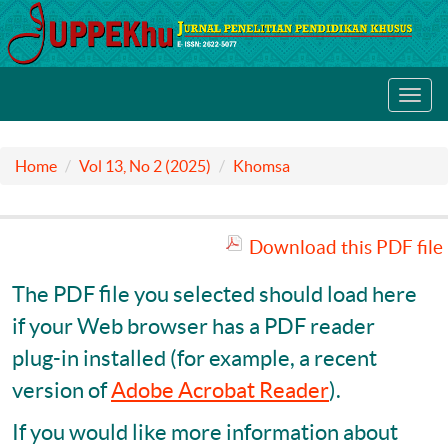
Toggl
navig
Home
Vol 13, No 2 (2025)
Khomsa
Download this PDF file
The PDF file you selected should load here
if your Web browser has a PDF reader
plug-in installed (for example, a recent
version of
Adobe Acrobat Reader
).
If you would like more information about