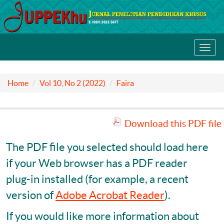
Toggl
navig
Home
Vol 10, No 2 (2022)
Faira
Download this PDF file
The PDF file you selected should load here
if your Web browser has a PDF reader
plug-in installed (for example, a recent
version of
Adobe Acrobat Reader
).
If you would like more information about