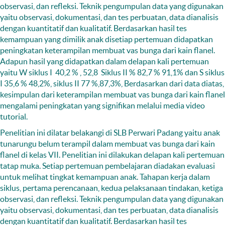
observasi, dan refleksi. Teknik pengumpulan data yang digunakan
yaitu observasi, dokumentasi, dan tes perbuatan, data dianalisis
dengan kuantitatif dan kualitatif. Berdasarkan hasil tes
kemampuan yang dimilik anak disetiap pertemuan didapatkan
peningkatan keterampilan membuat vas bunga dari kain flanel.
Adapun hasil yang didapatkan dalam delapan kali pertemuan
yaitu W siklus I 40,2 % , 52,8 Siklus II % 82,7 % 91,1% dan S siklus
I 35,6 % 48,2%, siklus II 77 %,87,3%, Berdasarkan dari data diatas,
kesimpulan dari keterampilan membuat vas bunga dari kain flanel
mengalami peningkatan yang signifikan melalui media video
tutorial.
Penelitian ini dilatar belakangi di SLB Perwari Padang yaitu anak
tunarungu belum terampil dalam membuat vas bunga dari kain
flanel di kelas VII. Penelitian ini dilakukan delapan kali pertemuan
tatap muka. Setiap pertemuan pembelajaran diadakan evaluasi
untuk melihat tingkat kemampuan anak. Tahapan kerja dalam
siklus, pertama perencanaan, kedua pelaksanaan tindakan, ketiga
observasi, dan refleksi. Teknik pengumpulan data yang digunakan
yaitu observasi, dokumentasi, dan tes perbuatan, data dianalisis
dengan kuantitatif dan kualitatif. Berdasarkan hasil tes