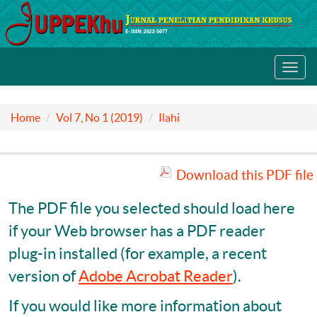
Toggl
navig
Home
Vol 7, No 1 (2019)
Ilahi
Download this PDF file
The PDF file you selected should load here
if your Web browser has a PDF reader
plug-in installed (for example, a recent
version of
Adobe Acrobat Reader
).
If you would like more information about