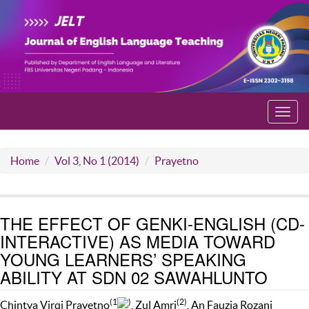
Toggl
navig
Home
Vol 3, No 1 (2014)
Prayetno
THE EFFECT OF GENKI-ENGLISH (CD-
INTERACTIVE) AS MEDIA TOWARD
YOUNG LEARNERS’ SPEAKING
ABILITY AT SDN 02 SAWAHLUNTO
(1
)
(2)
Chintya Virqi Prayetno
, Zul Amri
, An Fauzia Rozani