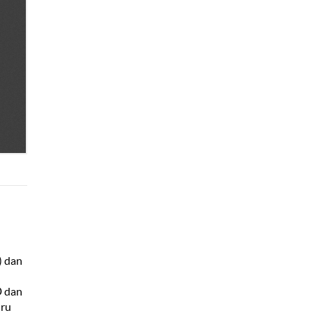
) dan
D dan
uru