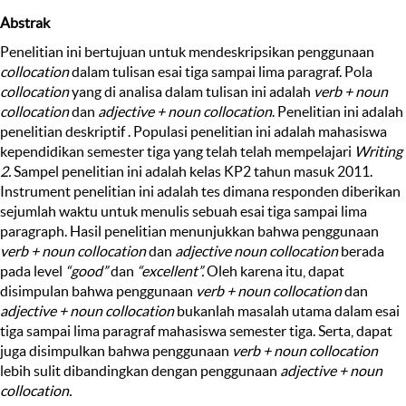
Abstrak
Penelitian ini bertujuan untuk mendeskripsikan penggunaan
collocation
dalam tulisan esai tiga sampai lima paragraf. Pola
collocation
yang di analisa dalam tulisan ini adalah
verb + noun
collocation
dan
adjective + noun collocation
. Penelitian ini adalah
penelitian deskriptif . Populasi penelitian ini adalah mahasiswa
kependidikan semester tiga yang telah telah mempelajari
Writing
2.
Sampel penelitian ini adalah kelas KP2 tahun masuk 2011.
Instrument penelitian ini adalah tes dimana responden diberikan
sejumlah waktu untuk menulis sebuah esai tiga sampai lima
paragraph. Hasil penelitian menunjukkan bahwa penggunaan
verb + noun collocation
dan
adjective noun collocation
berada
pada level
“good”
dan
“excellent”.
Oleh karena itu, dapat
disimpulan bahwa penggunaan
verb + noun collocation
dan
adjective + noun collocation
bukanlah masalah utama dalam esai
tiga sampai lima paragraf mahasiswa semester tiga. Serta, dapat
juga disimpulkan bahwa penggunaan
verb + noun collocation
lebih sulit dibandingkan dengan penggunaan
adjective + noun
collocation.