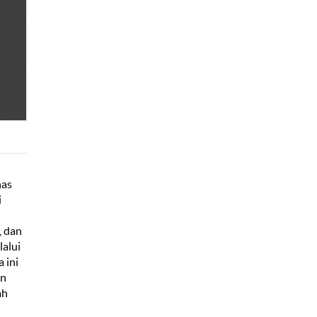
has
i
, dan
lalui
a ini
an
ah