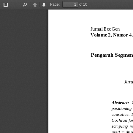
Page:
of 10
Toggle
Find
Previous
Next
Sidebar
Jurnal EcoGen
Vol
ume 2, Nomor 4,
Pengaruh 
Segment
Juru
Abstract
:
positioning  
causative. 
Cochran for
sampling  m
used  multip