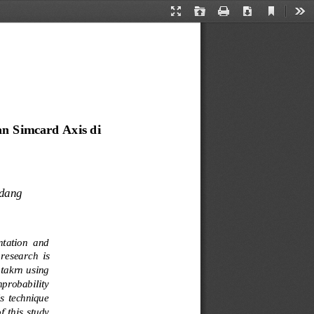
Current
Presentation
Open
Print
Download
Too
View
Mode
n Simcard Axis di 
adang
ntation  and 
  researc
h  is 
takrn using 
probability 
is  technique 
f this study 