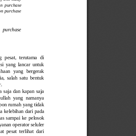
on  purchase 
on purchase 
   purchase 
 pesat,  terutama  di 
  yang  lancar  untuk 
haan   yang  bergerak 
,  salah  satu  bentuk 
. 
 saja  dan  kapan  saja 
cullah  yang  namanya 
epon ruma
h yang tidak 
a kelebihan dari 
pada 
uas sampai ke
pelos
ok 
ayanan operator seluler 
  pesat  terlihat  dari 