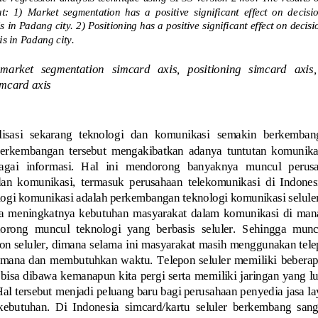
t:  1)  Market  segmentation  has  a  positive  significant  effect  on  de
cisi
 in Padang city. 2) Positioning has a positive significant effect on decisi
is in Padang city.
market   segmentation   simcard   axis,   positioning   simcard   axis,
imcard axis
lisasi  sekarang  teknologi  dan  komunikasi  semakin  berkembang 
erkembangan  tersebut  mengakibatkan  adanya  tuntutan  komunikasi
ai   informasi.  Hal   ini   mendorong 
banyaknya   muncul  perusa
dan  komunikasi,  termasuk  perusahaan  telekomunikasi  di  Indonesia
gi komunikasi adalah perkembangan teknologi komunikasi seluler
ta  meningkatny
a  kebutuhan  masyarakat  dalam  komunikasi  di  mana 
dorong
muncul 
teknologi  yang  berbasis  seluler.  Sehingga  mun
on seluler, dimana selama ini masyarakat masih menggunakan tel
mana dan  membutuhkan waktu. Telepon seluler  memiliki
beberap
 bisa dibawa kemanapun kita pergi serta memiliki jaringan yang l
Hal tersebut
me
njadi peluang baru bagi 
perusahaan penyedi
a jasa l
kebutuhan.  Di  Indonesia  simcard/kartu  seluler  berkembang  sangat