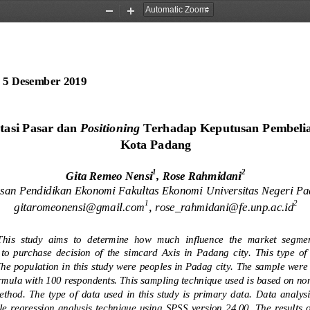
Zoom
Zoom
Out
In
 5 Desember 2019
asi Pasar dan 
Positioning
Terhadap 
Keputusan Pembelia
Kota Padang
1
2
Gita Remeo Nensi
, 
Rose Rahmidani
san Pendidikan Ekonomi Fakultas Ekonomi 
Universitas Negeri P
1
2
, 
gitaromeonensi@gmail.com
rose_rahmidani@fe.unp.ac.id
This  study  aims  to  determine  how  much  influence  the  market  segme
to  purchase  decision  of  the
simcard  Axis  in  Padang  city.  This  type  of
The population 
i
n this study were peoples in Padag city. The sample were 
mula with 100 respondents. This sampling technique used is based on non
e
thod.  The  type  of  data  used  in  this  study  is  primary  data.  Data  analys
le  regression  analysis technique using  SPSS  version  24.00.  The  results  o