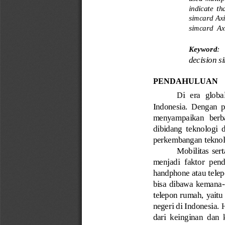
indicate  tha
simcard Axis
simcard  Ax
Keyword
: 
decision s
PENDAHULUAN
Di  era  globa
Indonesia.  Dengan  p
menyampaikan   berbag
dibidang  teknologi  
perkembangan teknolo
Mobilitas  ser
menjadi  faktor  pen
handphone atau telep
bisa dibawa kemana
-
telepon rumah, yaitu
negeri di Indonesia. 
dari  keinginan  dan  