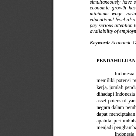
simultaneously  have  si
economic  growth  has
minimum  wage  variabl
educational level also
pay serious attention 
availability of employ
K
eyword
: 
Economic G
PENDAHULUAN
Indonesia
memiliki potensi pa
kerja, jumlah pend
dihadapi Indonesia
asset  potensial  y
negara dalam pemb
dapat  menciptakan 
apabila  pertumbuh
menjadi penghamba
Indonesia  