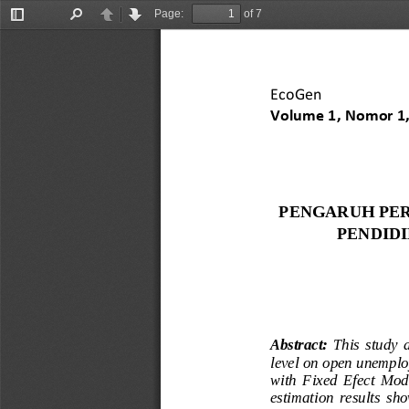
Page:
of 7
Toggle
Find
Previous
Next
Sidebar
EcoGen
Volume 1, Nomor 
1
PENGARUH PER
PENDID
Abstract: 
This  study  
level on open unemplo
with  Fixed  Efect  Mod
estimation  results  sh