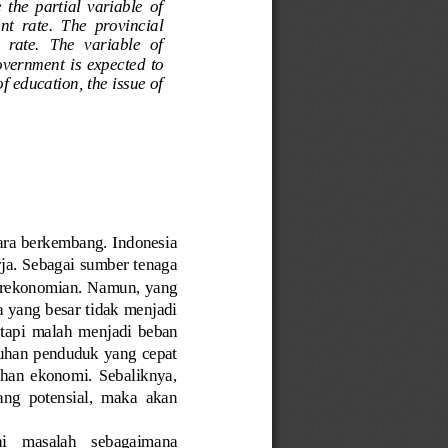
the  partial  variable  of 
nt  rate.  The  provincial 
 rate.  The  variable  of 
overnment is expected to 
 education, the issue of 
ara berkembang. Indonesia 
rja. Sebagai sumber tenaga 
erekonomian. Namun, yang 
 yang besar tidak menjadi 
tapi  malah  menjadi  beban 
uhan penduduk yang cepat 
uhan  ekonomi.  Sebaliknya, 
ang  potensial,  maka  akan 
gai    masalah    sebagaimana 