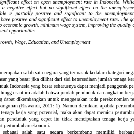
gnificant  effect  on  open  unemployment  rate  in  Indonesia.  While  
 
a  negative  effect  but  no  significant  effect  on  the  unemployme
e  is  partially  positive  and  significant  to  the  unemployment 
 have positive and significant effect to unempl
oyment rate. The  g
to economic growth, minimum wage system, improving the quality of
ment opportunities.
rowth, Wage, Education
, and 
Unemploymen
t
 merupakan salah satu negara yang termasuk kedalam kategori neg
sar yang besar jika dilihat dari sisi ketersediaan jumlah tenaga ke
uduk Ind
onesia yang besar seharusnya dapat menjadi penggerak p
 hingga saat ini adalah bahwa jumlah penduduk dan angkatan kerja
ang  dapat  dikembangkan  untuk  menggerakan  roda  pereko
nomian  te
angunan (Riswandi, 2011: 1). Namun demikian, apabila pertumb
 tenaga  kerja  yang  potensial,  maka  akan  dapat  memicu  pertumb
an  penduduk  yang  cepat  itu  tidak  menciptakan  tenaga  kerja  y
t pertumbuhan ekonomi.
  sebagai    salah    satu    negara    berkembang    memiliki    berba