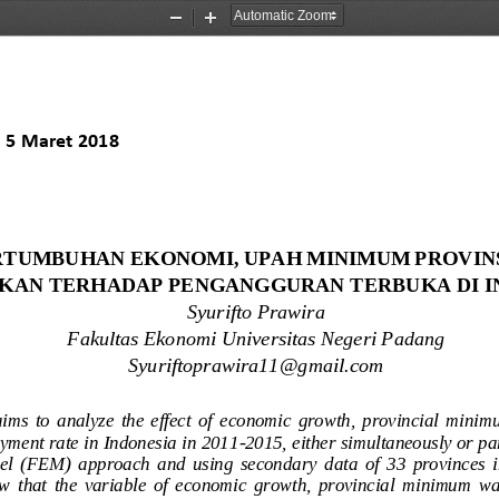
Zoom
Zoom
Out
In
, 
5 Maret 2018
TUMBUHAN EKONOMI, UPAH MINIMUM PROVINSI
IKAN TERHADAP PENGANGGURAN TERBUKA DI I
Syurifto Prawira
Fakultas Ekonomi Universitas Negeri Padang
Syuriftoprawira11@gmail.com
aims  to  analyze  the  effec
t  of  economic  growth,  provincial  minim
yment rate in Indonesia in 2011
-
2015, either simultaneously or par
el  (FEM)  approach  and  using  secondary  data  of  33  provinces  i
ow  that  the  variable  of  economic  growth,  provincial  minimum  wa