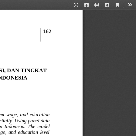
Current
Presentation
Open
Print
Download
Too
View
Mode
1
62
, DAN TINGKAT 
NDONESIA
um  wage,  and  education 
tially. Using panel data 
n  I
ndonesia.  The  model 
ge,  and  education  level 