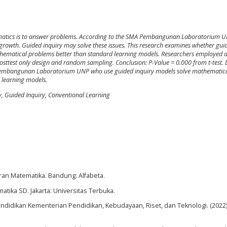
matics is to answer problems. According to the SMA Pembangunan Laboratorium UN
for growth. Guided inquiry may solve these issues. This research examines whether gui
thematical problems better than standard learning models. Researchers employed a
sttest only design and random sampling. Conclusion: P-Value = 0.000 from t-test. 
SMA Pembangunan Laboratorium UNP who use guided inquiry models solve mathematic
 learning models.
y, Guided Inquiry, Conventional Learning
ran Matematika. Bandung: Alfabeta.
atika SD. Jakarta: Universitas Terbuka.
ndidikan Kementerian Pendidikan, Kebudayaan, Riset, dan Teknologi. (2022)