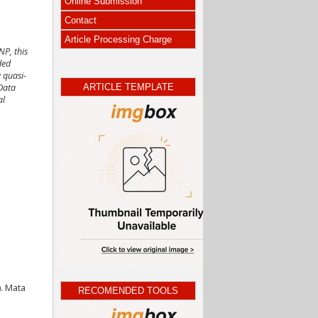
Online Submission
Contact
Article Processing Charge
P, this
ded
 quasi-
ARTICLE TEMPLATE
Data
al
. Mata
RECOMENDED TOOLS