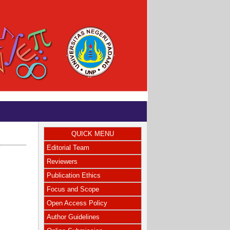
QUICK MENU
Editorial Team
Reviewers
Publication Ethics
Focus and Scope
Open Access Policy
Author Guidelines