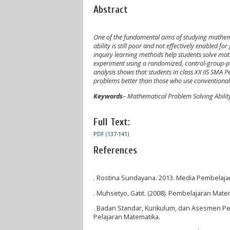
Abstract
One of the fundamental aims of studying mathe
ability is still poor and not effectively enabled 
inquiry learning methods help students solve ma
experiment using a randomized, control-group-po
analysis shows that students in class XII IIS 
problems better than those who use conventional
Keywords
–
Mathematical Problem Solving Abilit
Full Text:
PDF (137-141)
References
. Rostina Sundayana. 2013. Media Pembelaja
. Muhsetyo, Gatit. (2008). Pembelajaran Matem
. Badan Standar, Kurikulum, dan Asesmen Pe
Pelajaran Matematika.