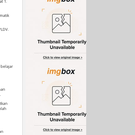
t 1.
matik
PLDV.
 belajar
han
.
atkan
olah
an