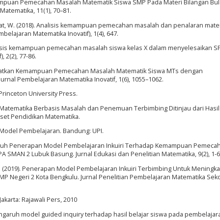
 Kemampuan Pemecahan Masalah Matematik Siswa SMP Pada Materi Bilangan Bula
atematika, 11(1), 70–81.
Hidayat, W. (2018). Analisis kemampuan pemecahan masalah dan penalaran mate
mbelajaran Matematika Inovatif), 1(4), 647.
). Analisis kemampuan pemecahan masalah siswa kelas X dalam menyelesaikan S
, 2(2), 77-86.
ningkatkan Kemampuan Pemecahan Masalah Matematik Siswa MTs dengan
nal Pembelajaran Matematika Inovatif, 1(6), 1055–1062.
 Princeton University Press.
n Matematika Berbasis Masalah dan Penemuan Terbimbing Ditinjau dari Hasil
Riset Pendidikan Matematika.
-Model Pembelajaran. Bandung: UPI.
Pengaruh Penerapan Model Pembelajaran Inkuiri Terhadap Kemampuan Pemeca
A SMAN 2 Lubuk Basung. Jurnal Edukasi dan Penelitian Matematika, 9(2), 1-6
, D. (2019). Penerapan Model Pembelajaran Inkuiri Terbimbing Untuk Meningk
 SMP Negeri 2 Kota Bengkulu. Jurnal Penelitian Pembelajaran Matematika Sek
Jakarta: Rajawali Pers, 2010
9). Pengaruh model guided inquiry terhadap hasil belajar siswa pada pembelajar