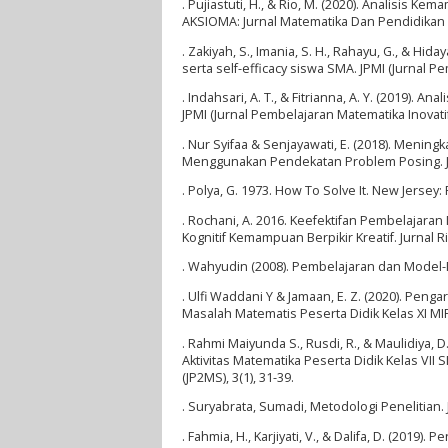
. Pujiastuti, H., & Rio, M. (2020). Analisis
AKSIOMA: Jurnal Matematika Dan Pendidikan M
. Zakiyah, S., Imania, S. H., Rahayu, G., & 
serta self-efficacy siswa SMA. JPMI (Jurnal Pe
. Indahsari, A. T., & Fitrianna, A. Y. (2019
JPMI (Jurnal Pembelajaran Matematika Inovatif)
. Nur Syifaa & Senjayawati, E. (2018). Me
Menggunakan Pendekatan Problem Posing. Jur
. Polya, G. 1973. How To Solve It. New Jersey:
. Rochani, A. 2016. Keefektifan Pembelajara
Kognitif Kemampuan Berpikir Kreatif. Jurnal 
. Wahyudin (2008). Pembelajaran dan Model
. Ulfi Waddani Y & Jamaan, E. Z. (2020). 
Masalah Matematis Peserta Didik Kelas XI MIP
. Rahmi Maiyunda S., Rusdi, R., & Maulidiya
Aktivitas Matematika Peserta Didik Kelas VII
(JP2MS), 3(1), 31-39.
. Suryabrata, Sumadi, Metodologi Penelitian. 
. Fahmia, H., Karjiyati, V., & Dalifa, D. (201