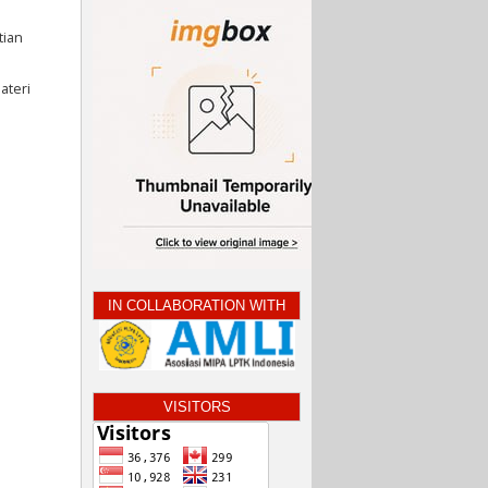
tian
ateri
IN COLLABORATION WITH
VISITORS