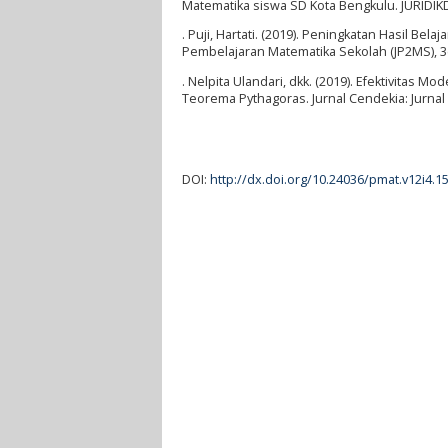
Matematika siswa SD Kota Bengkulu. JURIDIKDA
. Puji, Hartati. (2019). Peningkatan Hasil Be
Pembelajaran Matematika Sekolah (JP2MS), 3(
. Nelpita Ulandari, dkk. (2019). Efektivitas
Teorema Pythagoras. Jurnal Cendekia: Jurnal 
DOI:
http://dx.doi.org/10.24036/pmat.v12i4.1