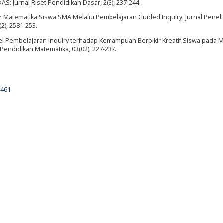
S: Jurnal Riset Pendidikan Dasar, 2(3), 237-244.
lajar Matematika Siswa SMA Melalui Pembelajaran Guided Inquiry. Jurnal Peneli
2), 2581-253.
 Model Pembelajaran Inquiry terhadap Kemampuan Berpikir Kreatif Siswa pada M
Pendidikan Matematika, 03(02), 227-237.
5461