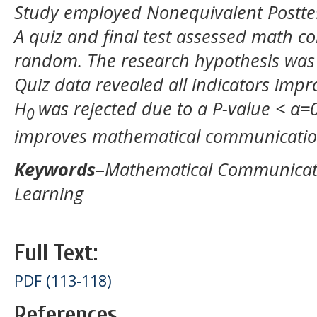
Study employed Nonequivalent Posttes
A quiz and final test assessed math 
random. The research hypothesis wa
Quiz data revealed all indicators impr
H
was rejected due to a P-value < α=
0
improves mathematical communication
Keywords
–
Mathematical Communicati
Learning
Full Text:
PDF (113-118)
References