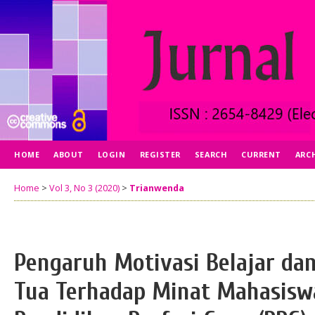
HOME
ABOUT
LOGIN
REGISTER
SEARCH
CURRENT
ARC
Home
>
Vol 3, No 3 (2020)
>
Trianwenda
Pengaruh Motivasi Belajar da
Tua Terhadap Minat Mahasisw