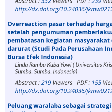
Abstract :
332
Viewers
PDF :
239
Vie
http://dx.doi.org/10.24036/jkmw02
Overreaction pasar terhadap harg
setelah pengumuman pemberlaku
pembatasan kegiatan masyarakat
darurat (Studi Pada Perusahaan In
Bursa Efek Indonesia)
Linda Rambu Kuba Yowi ( Universitas Kr
Sumba, Sumba, Indonesia)
Abstract :
219
Viewers
PDF :
155
Vie
http://dx.doi.org/10.24036/jkmw02
Peluang waralaba sebagai strateg