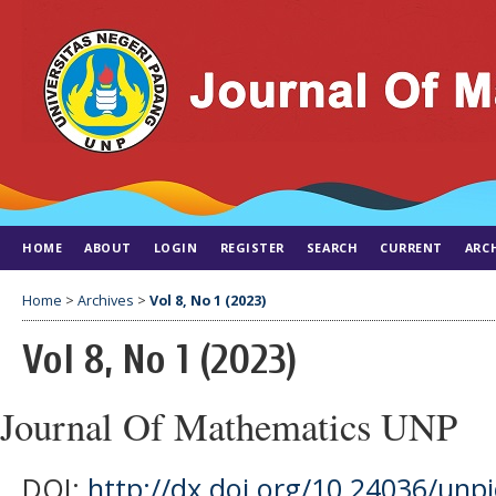
HOME
ABOUT
LOGIN
REGISTER
SEARCH
CURRENT
ARC
Home
>
Archives
>
Vol 8, No 1 (2023)
Vol 8, No 1 (2023)
Journal Of Mathematics UNP
DOI:
http://dx.doi.org/10.24036/unp