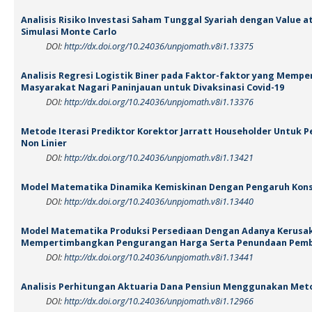
Analisis Risiko Investasi Saham Tunggal Syariah dengan Value 
Simulasi Monte Carlo
DOI:
http://dx.doi.org/10.24036/unpjomath.v8i1.13375
Analisis Regresi Logistik Biner pada Faktor-faktor yang Memp
Masyarakat Nagari Paninjauan untuk Divaksinasi Covid-19
DOI:
http://dx.doi.org/10.24036/unpjomath.v8i1.13376
Metode Iterasi Prediktor Korektor Jarratt Householder Untuk
Non Linier
DOI:
http://dx.doi.org/10.24036/unpjomath.v8i1.13421
Model Matematika Dinamika Kemiskinan Dengan Pengaruh Kons
DOI:
http://dx.doi.org/10.24036/unpjomath.v8i1.13440
Model Matematika Produksi Persediaan Dengan Adanya Kerusa
Mempertimbangkan Pengurangan Harga Serta Penundaan Pem
DOI:
http://dx.doi.org/10.24036/unpjomath.v8i1.13441
Analisis Perhitungan Aktuaria Dana Pensiun Menggunakan Meto
DOI:
http://dx.doi.org/10.24036/unpjomath.v8i1.12966