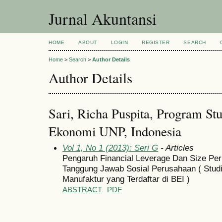
Jurnal Akuntansi
HOME
ABOUT
LOGIN
REGISTER
SEARCH
Home
>
Search
>
Author Details
Author Details
Sari, Richa Puspita, Program St
Ekonomi UNP, Indonesia
Vol 1, No 1 (2013): Seri G
- Articles
Pengaruh Financial Leverage Dan Size P
Tanggung Jawab Sosial Perusahaan ( Stud
Manufaktur yang Terdaftar di BEI )
ABSTRACT
PDF