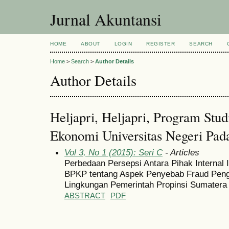
Jurnal Akuntansi
HOME
ABOUT
LOGIN
REGISTER
SEARCH
Home
>
Search
>
Author Details
Author Details
Heljapri, Heljapri, Program Stud
Ekonomi Universitas Negeri Pad
Vol 3, No 1 (2015): Seri C
- Articles
Perbedaan Persepsi Antara Pihak Internal 
BPKP tentang Aspek Penyebab Fraud Pen
Lingkungan Pemerintah Propinsi Sumatera
ABSTRACT
PDF