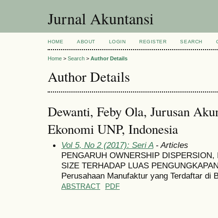
Jurnal Akuntansi
HOME
ABOUT
LOGIN
REGISTER
SEARCH
Home
>
Search
>
Author Details
Author Details
Dewanti, Feby Ola, Jurusan Akun
Ekonomi UNP, Indonesia
Vol 5, No 2 (2017): Seri A
- Articles
PENGARUH OWNERSHIP DISPERSION, F
SIZE TERHADAP LUAS PENGUNGKAPAN SU
Perusahaan Manufaktur yang Terdaftar di 
ABSTRACT
PDF