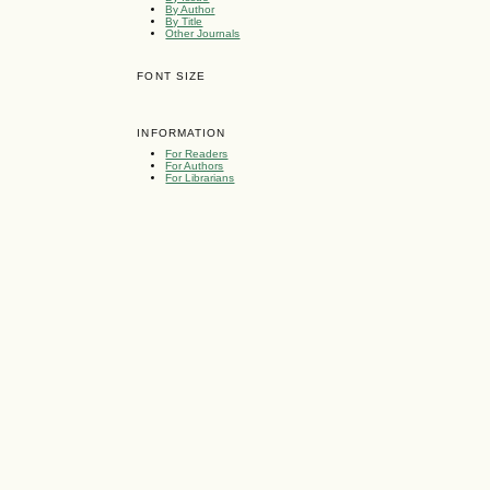
By Author
By Title
Other Journals
FONT SIZE
INFORMATION
For Readers
For Authors
For Librarians