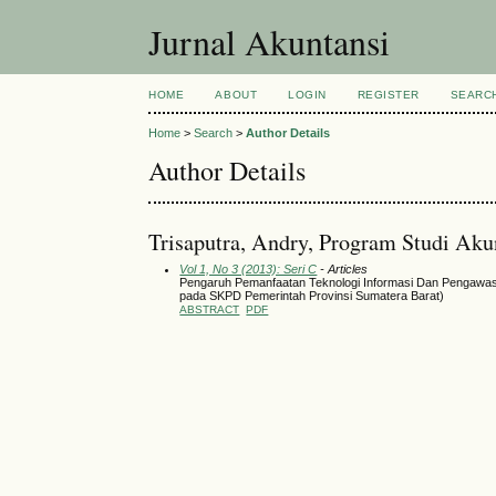
Jurnal Akuntansi
HOME
ABOUT
LOGIN
REGISTER
SEARC
Home
>
Search
>
Author Details
Author Details
Trisaputra, Andry, Program Studi Aku
Vol 1, No 3 (2013): Seri C
- Articles
Pengaruh Pemanfaatan Teknologi Informasi Dan Pengawas
pada SKPD Pemerintah Provinsi Sumatera Barat)
ABSTRACT
PDF