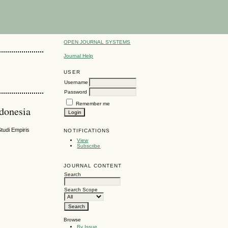
OPEN JOURNAL SYSTEMS
Journal Help
USER
Username
Password
Remember me
ndonesia
udi Empiris
NOTIFICATIONS
View
Subscribe
JOURNAL CONTENT
Search
Search Scope
Browse
By Issue