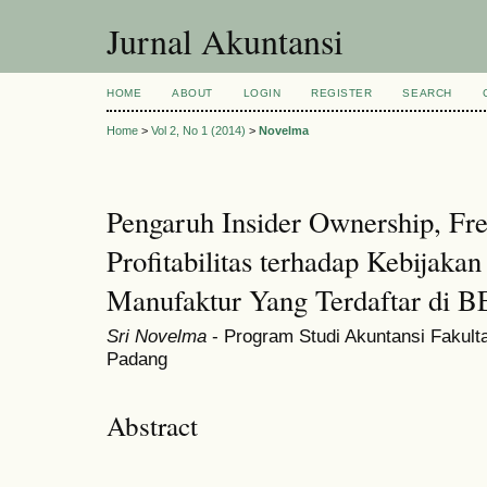
Jurnal Akuntansi
HOME
ABOUT
LOGIN
REGISTER
SEARCH
Home
>
Vol 2, No 1 (2014)
>
Novelma
Pengaruh Insider Ownership, Fr
Profitabilitas terhadap Kebijaka
Manufaktur Yang Terdaftar di B
Sri Novelma
- Program Studi Akuntansi Fakult
Padang
Abstract