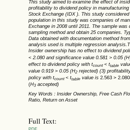
T
his study aimed to examine the effect of
insid
profitability
to
dividend policy
in
manufacturin
Stock Exchange (IDX ). This study considered
population in this study
was
companies of
manu
Exchange in 2008 until 2011.
The
sample was d
sampling method
and
obtain 2
5
companies. Typ
D
ata obtained
with documentation method
from
analysis used is multiple regression analysis.
T
Insider ownership
has no effect to dividend po
< 2.080
and
significance value 0.581 > 0.05
(
H
effect to dividend policy with
t
< t
valu
count
e
tabl
value 0.919 > 0.05
(
H
rejected)
(3) profitabilit
2
policy with
t
< t
value is
2.563 > 2.080
count
e
tabl
(
H
accepted)
3
Key Words :
Insider Ownership, Free Cash Fl
Ratio
, Return on Asset
Full Text:
PDF