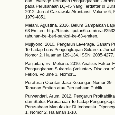
dan Leverage Terhadap Pengungkapan Corporat
pada Perusahaan LQ-45 Yang Terdaftar di Burs
2012. Jurnal Cakrawala Akuntansi. Volume 6,
1979-4851.
Melani, Agustina. 2016. Belum Sampaikan Lap
63 Emiten: http://bisnis.liputan6.com/read/25
tahunan-bei-beri-sanksi-ke-63-emiten.
Mujiyono. 2010. Pengaruh Leverage, Saham Pub
Terhadap Luas Pengungkapan Sukarela. Jurnal
Nomor 2, Halaman 129-134. ISSN: 2085-4277.
Panjaitan, Evi Meliana. 2016. Analisis Fakto
Pengungkapan Sukarela (Voluntary Disclosur
Fekon. Volume 3, Nomor1.
Peraturan Otoritas Jasa Keuangan Nomor 29 
Tahunan Emiten atau Perusahaan Publik.
Purwandari, Arum. 2012. Pengaruh Profitabilit
dan Status Perusahaan Terhadap Pengungkap
Perusahaan Manufaktur Di Indonesia. Diponego
1, Nomor 2, Halaman 1-10.