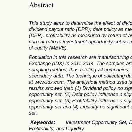
Abstract
This study aims to determine the effect
of divi
dividend payout ratio (DPR), debt policy as me
(DER), profitability as measured by return of a
current ratio to investment opportunity set as
of equity (MBVE).
Population in this research are manufacturing 
Exchange (IDX)
in 201
1-2014. The samples ar
sampling method, thus totaling 74 companies. T
secondary data. The technique of collecting d
at
www.idx.com
. The analytical method used is
results showed that: (1) Dividend policy
no sign
opportunity set
, (2) Debt policy
influence a sig
opportunity set, (3) Profitability
influence a sig
opportunity set,and (4) Liquidity
no significant 
set.
Keywords
:
Investment Opportunity Set, D
Profitability, and Liquidity.