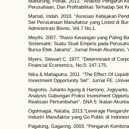
Manurung, Poltak. 2013. “Analisis Pengaruh K
Perusahaan, Dan Profitabilitas Terhadap Set K
Martati, Indah. 2010. “Asosiasi Kebijakan Pe
Set Perusahaan Manufaktur yang Listed di Burs
Administrasi Bisnis, Vol.7 No.1.
Meythi. 2007. “Rasio Keuangan yang Paling Bai
Sistematik: Suatu Studi Empiris pada Perusaha
Bursa Efek Jakarta”. Jurnal Ilmiah Akuntansi,
Myers, Stewart C. 1977. “Determinant of Corpo
Financial Economics, No.5: 147-175.
Nika & Mahaputra. 2011. “The Effect Of Liquidit
Investment Opportunity Set”. Jurnal FE. Univ
Nugroho, Julianto Agung & Hartono, Jogiyanto.
Analysis Gabungan Proksi Investment Opportu
Realisasi Pertumbuhan”. SNA 5: Ikatan Akunta
Ogolmagai, Natalia, 2013.“Leverage Pengaruh
Industri Manufaktur yang Go Public di Indones
Pagalung, Gagaring. 2003. “Pengaruh Kombina