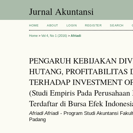
Jurnal Akuntansi
HOME
ABOUT
LOGIN
REGISTER
SEARCH
Home
>
Vol 4, No 1 (2016)
>
Afriadi
PENGARUH KEBIJAKAN DIV
HUTANG, PROFITABILITAS 
TERHADAP INVESTMENT O
(Studi Empiris Pada Perusahaan
Terdaftar di Bursa Efek Indones
Afriadi Afriadi
- Program Studi Akuntansi Fakul
Padang