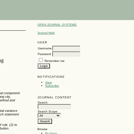
OPEN JOURNAL SYSTEMS
Journal Help
USER
Username
Password
ng
Remember me
NOTIFICATIONS
View
Subscribe
ipal component
ng city,
JOURNAL CONTENT
method and
Search
otal variance
Search Scope
each statement
 rule. (2) to
bution.
Browse
By Issue