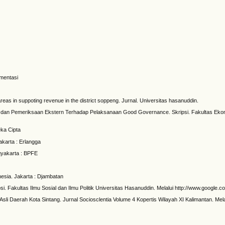
ementasi
eas in suppoting revenue in the district soppeng. Jurnal. Universitas hasanuddin.
rn dan Pemeriksaan Ekstern Terhadap Pelaksanaan Good Governance. Skripsi. Fakultas Eko
eka Cipta
akarta : Erlangga
gyakarta : BPFE
sia. Jakarta : Djambatan
si. Fakultas Ilmu Sosial dan Ilmu Politik Universitas Hasanuddin. Melalui http://www.google.c
Asli Daerah Kota Sintang. Jurnal Sociosclentia Volume 4 Kopertis Wilayah XI Kalimantan. Mela