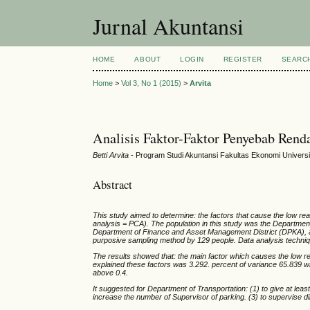
Jurnal Akuntansi
HOME
ABOUT
LOGIN
REGISTER
SEARC
Home
>
Vol 3, No 1 (2015)
>
Arvita
Analisis Faktor-Faktor Penyebab Rend
Betti Arvita
- Program Studi Akuntansi Fakultas Ekonomi Univers
Abstract
This study aimed to determine: the factors that cause the low re
analysis = PCA). The population in this study was the Departmen
Department of Finance and Asset Management District (DPKA), a
purposive sampling method by 129 people. Data analysis techniq
The results showed that: the main factor which causes the low reali
explained these factors was 3.292. percent of variance 65.839 wh
above 0.4.
It suggested for Department of Transportation: (1) to give at leas
increase the number of Supervisor of parking. (3) to supervise dir