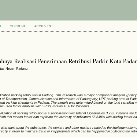
H
CURRENT
ARCHIVES
ahnya Realisasi Penerimaan Retribusi Parkir Kota Pada
itas Negeri Padang
alization parking retribution in Padang. This research was a major component analysis (princ
t of Transportation, Communication and Informatics of Padang city, UPT parking area of Pada
nd parking attendants in Padang. The sample was determined based on the total sampling 
ue used factor analysis with SPSS version 16.0 for Windows.
zation of parking retribution is a socialization with total of Eigenvalues 3.292. it means the t
ich this means factor can explicate the diversity of indicators 65.839% with loading factor 
t attendant about the substance, the content and other matters related to the implementation of
ectly in order to minimize fraud or inappropriate which can be happened in collecting the retri