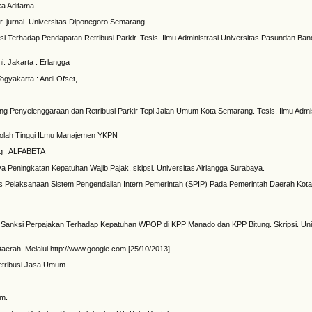
ka Aditama
ar. jurnal. Universitas Diponegoro Semarang.
si Terhadap Pendapatan Retribusi Parkir. Tesis. Ilmu Administrasi Universitas Pasundan Ban
. Jakarta : Erlangga
yakarta : Andi Ofset,
g Penyelenggaraan dan Retribusi Parkir Tepi Jalan Umum Kota Semarang. Tesis. Ilmu Admis
ekolah Tinggi ILmu Manajemen YKPN
g : ALFABETA
aya Peningkatan Kepatuhan Wajib Pajak. skipsi. Universitas Airlangga Surabaya.
as Pelaksanaan Sistem Pengendalian Intern Pemerintah (SPIP) Pada Pemerintah Daerah Kota
an Sanksi Perpajakan Terhadap Kepatuhan WPOP di KPP Manado dan KPP Bitung. Skripsi. Un
erah. Melalui http://www.google.com [25/10/2013]
etribusi Jasa Umum.
um.