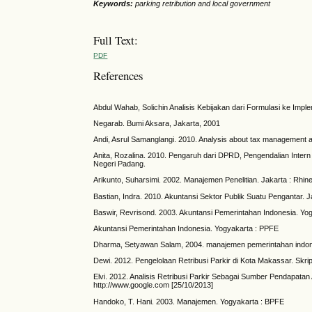
Keywords:
parking retribution and local government
Full Text:
PDF
References
Abdul Wahab, Solichin Analisis Kebijakan dari Formulasi ke Impl
Negarab. Bumi Aksara, Jakarta, 2001
Andi, Asrul Samanglangi. 2010. Analysis about tax management ar
Anita, Rozalina. 2010. Pengaruh dari DPRD, Pengendalian Inte
Negeri Padang.
Arikunto, Suharsimi. 2002. Manajemen Penelitian. Jakarta : Rhin
Bastian, Indra. 2010. Akuntansi Sektor Publik Suatu Pengantar. J
Baswir, Revrisond. 2003. Akuntansi Pemerintahan Indonesia. Yo
Akuntansi Pemerintahan Indonesia. Yogyakarta : PPFE
Dharma, Setyawan Salam, 2004. manajemen pemerintahan indone
Dewi. 2012. Pengelolaan Retribusi Parkir di Kota Makassar. Skrip
Elvi. 2012. Analisis Retribusi Parkir Sebagai Sumber Pendapatan 
http://www.google.com [25/10/2013]
Handoko, T. Hani. 2003. Manajemen. Yogyakarta : BPFE