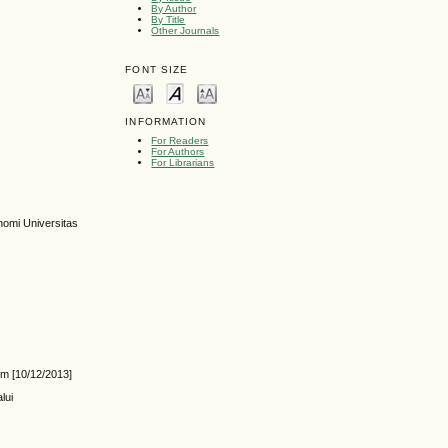
By Author
By Title
Other Journals
FONT SIZE
INFORMATION
For Readers
For Authors
For Librarians
nomi Universitas
om [10/12/2013]
lui