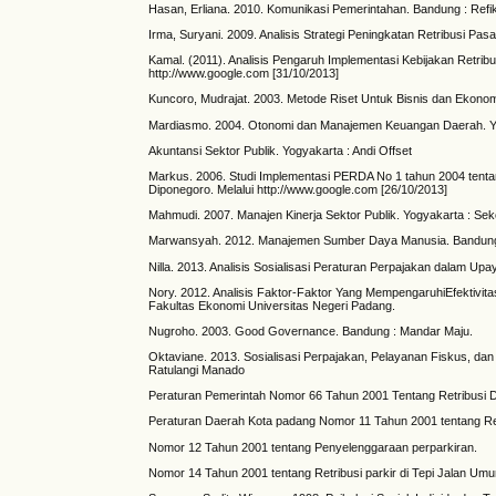
Hasan, Erliana. 2010. Komunikasi Pemerintahan. Bandung : Refi
Irma, Suryani. 2009. Analisis Strategi Peningkatan Retribusi Pas
Kamal. (2011). Analisis Pengaruh Implementasi Kebijakan Retribu
http://www.google.com [31/10/2013]
Kuncoro, Mudrajat. 2003. Metode Riset Untuk Bisnis dan Ekonomi
Mardiasmo. 2004. Otonomi dan Manajemen Keuangan Daerah. Yog
Akuntansi Sektor Publik. Yogyakarta : Andi Offset
Markus. 2006. Studi Implementasi PERDA No 1 tahun 2004 tentan
Diponegoro. Melalui http://www.google.com [26/10/2013]
Mahmudi. 2007. Manajen Kinerja Sektor Publik. Yogyakarta : S
Marwansyah. 2012. Manajemen Sumber Daya Manusia. Bandun
Nilla. 2013. Analisis Sosialisasi Peraturan Perpajakan dalam Up
Nory. 2012. Analisis Faktor-Faktor Yang MempengaruhiEfektivit
Fakultas Ekonomi Universitas Negeri Padang.
Nugroho. 2003. Good Governance. Bandung : Mandar Maju.
Oktaviane. 2013. Sosialisasi Perpajakan, Pelayanan Fiskus, d
Ratulangi Manado
Peraturan Pemerintah Nomor 66 Tahun 2001 Tentang Retribusi Da
Peraturan Daerah Kota padang Nomor 11 Tahun 2001 tentang R
Nomor 12 Tahun 2001 tentang Penyelenggaraan perparkiran.
Nomor 14 Tahun 2001 tentang Retribusi parkir di Tepi Jalan Um