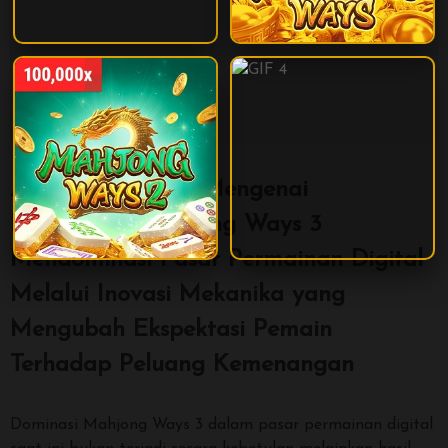
Show More
Analisis Strategis Mengenai
Bagaimana Mahjong Ways 3
Mendominasi Pasar Permainan Digital
Melalui Inovasi Mekanika yang
Mengubah Ekspektasi Pemain
Terhadap Peluang Kemenangan
Dominasi Mahjong Ways 3 dalam pasar permainan digital