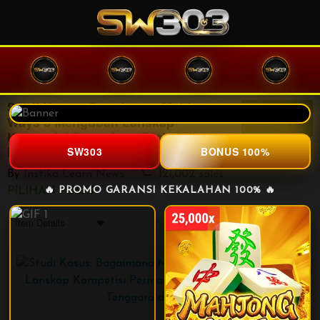
DAFTAR
LOGIN
Instika Learn News
Situs Terpercaya
Studi Kasus: Bagaimana Mahjong Ways 3 Mengubah Lanskap Kompetisi Permainan Digital di Pasar Asia Tenggara dan Global
Studi Kasus: Bagaimana Mahjong
88
$
Ways 3 Mengubah Lanskap
Kompetisi Permainan Digital di
Pasar Asia Tenggara dan Global
SW303
BONUS 100%
By
Instika Learn News
121,002
sales
🔥 PROMO GARANSI KEKALAHAN 100% 🔥
PILIHAN PUSAT
Item Details