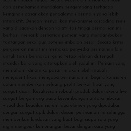
saat ini bukan terjadi secara kebetulan melainkan hasil
dari pemahaman mendalam pengembang terhadap
keinginan pasar akan pengalaman bermain yang lebih
interaktif. Dengan menyajikan mekanisme cascading reels
yang dipadukan dengan volatilitas tinggi permainan ini
berhasil menarik perhatian pemain yang mendambakan
tantangan sekaligus potensi imbalan besar. Secara kritis
pergeseran minat ini memaksa penyedia permainan lain
untuk terus berinovasi guna tetap relevan di tengah
standar baru yang ditetapkan oleh judul ini. Pemain yang
memahami dinamika pasar ini akan lebih mudah
mengidentifikasi mengapa permainan ini begitu konsisten
dalam memberikan peluang profit berkali lipat yang
sangat dicari. Kesuksesan sebuah produk dalam skena live
sangat bergantung pada keseimbangan antara hiburan
visual dan keadilan sistem, dua elemen yang dipadukan
dengan sangat apik dalam desain permainan ini sehingga
memberikan landasan yang kuat bagi siapa saja yang
ingin mengejar kemenangan besar dengan cara yang