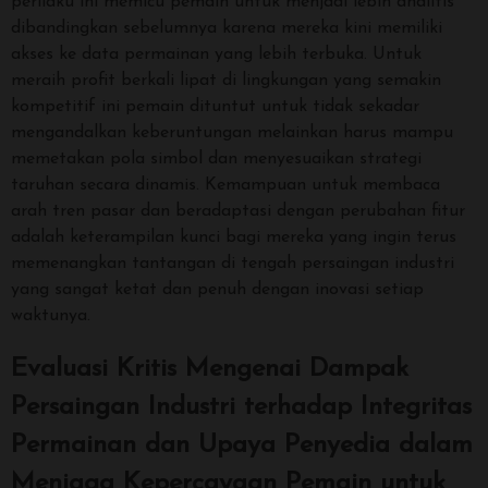
perilaku ini memicu pemain untuk menjadi lebih analitis
dibandingkan sebelumnya karena mereka kini memiliki
akses ke data permainan yang lebih terbuka. Untuk
meraih profit berkali lipat di lingkungan yang semakin
kompetitif ini pemain dituntut untuk tidak sekadar
mengandalkan keberuntungan melainkan harus mampu
memetakan pola simbol dan menyesuaikan strategi
taruhan secara dinamis. Kemampuan untuk membaca
arah tren pasar dan beradaptasi dengan perubahan fitur
adalah keterampilan kunci bagi mereka yang ingin terus
memenangkan tantangan di tengah persaingan industri
yang sangat ketat dan penuh dengan inovasi setiap
waktunya.
Evaluasi Kritis Mengenai Dampak
Persaingan Industri terhadap Integritas
Permainan dan Upaya Penyedia dalam
Menjaga Kepercayaan Pemain untuk