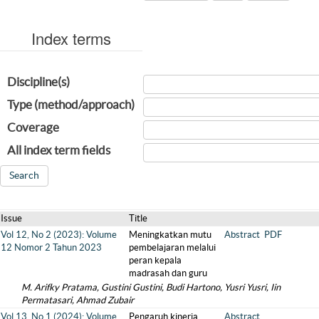
Index terms
Discipline(s)
Type (method/approach)
Coverage
All index term fields
Issue
Title
Vol 12, No 2 (2023): Volume
Meningkatkan mutu
Abstract
PDF
12 Nomor 2 Tahun 2023
pembelajaran melalui
peran kepala
madrasah dan guru
M. Arifky Pratama, Gustini Gustini, Budi Hartono, Yusri Yusri, Iin
Permatasari, Ahmad Zubair
Vol 13, No 1 (2024): Volume
Pengaruh kinerja
Abstract