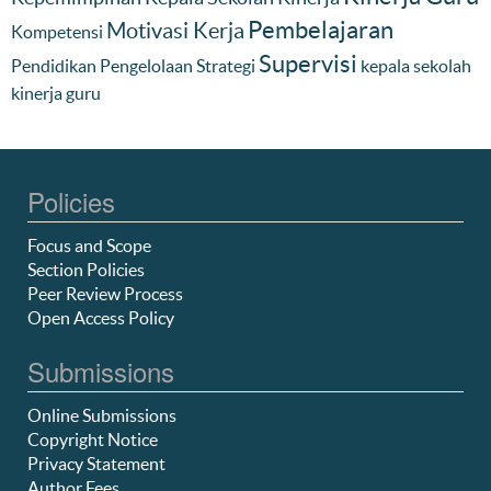
Pembelajaran
Motivasi Kerja
Kompetensi
Supervisi
Pendidikan
Pengelolaan
Strategi
kepala sekolah
kinerja guru
Policies
Focus and Scope
Section Policies
Peer Review Process
Open Access Policy
Submissions
Online Submissions
Copyright Notice
Privacy Statement
Author Fees