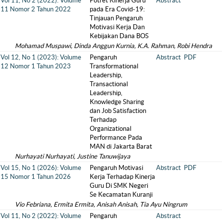
Vol 11, No 2 (2022): Volume
Potret Kinerja Guru
Abstract
11 Nomor 2 Tahun 2022
pada Era Covid-19:
Tinjauan Pengaruh
Motivasi Kerja Dan
Kebijakan Dana BOS
Mohamad Muspawi, Dinda Anggun Kurnia, K.A. Rahman, Robi Hendra
Vol 12, No 1 (2023): Volume
Pengaruh
Abstract
PDF
12 Nomor 1 Tahun 2023
Transformational
Leadership,
Transactional
Leadership,
Knowledge Sharing
dan Job Satisfaction
Terhadap
Organizational
Performance Pada
MAN di Jakarta Barat
Nurhayati Nurhayati, Justine Tanuwijaya
Vol 15, No 1 (2026): Volume
Pengaruh Motivasi
Abstract
PDF
15 Nomor 1 Tahun 2026
Kerja Terhadap Kinerja
Guru Di SMK Negeri
Se Kecamatan Kuranji
Vio Febriana, Ermita Ermita, Anisah Anisah, Tia Ayu Ningrum
Vol 11, No 2 (2022): Volume
Pengaruh
Abstract