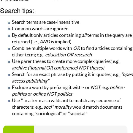
Search tips:
Search terms are case-insensitive
Common words are ignored
By default only articles containing
all
terms in the query are
returned (i.e.,
AND
is implied)
Combine multiple words with
OR
to find articles containing
either term; e.g.,
education OR research
Use parentheses to create more complex queries; e.g.,
archive ((journal OR conference) NOT theses)
Search for an exact phrase by putting it in quotes; e.g.,
"open
access publishing"
Exclude a word by prefixing it with
-
or
NOT
; e.g.
online -
politics
or
online NOT politics
Use
*
in a term as a wildcard to match any sequence of
characters; e.g.,
soci* morality
would match documents
containing "sociological" or "societal"