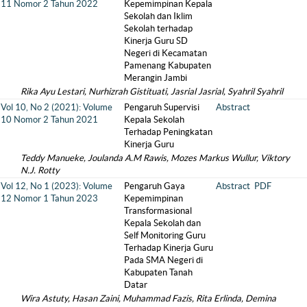
11 Nomor 2 Tahun 2022
Kepemimpinan Kepala
Sekolah dan Iklim
Sekolah terhadap
Kinerja Guru SD
Negeri di Kecamatan
Pamenang Kabupaten
Merangin Jambi
Rika Ayu Lestari, Nurhizrah Gistituati, Jasrial Jasrial, Syahril Syahril
Vol 10, No 2 (2021): Volume
Pengaruh Supervisi
Abstract
10 Nomor 2 Tahun 2021
Kepala Sekolah
Terhadap Peningkatan
Kinerja Guru
Teddy Manueke, Joulanda A.M Rawis, Mozes Markus Wullur, Viktory
N.J. Rotty
Vol 12, No 1 (2023): Volume
Pengaruh Gaya
Abstract
PDF
12 Nomor 1 Tahun 2023
Kepemimpinan
Transformasional
Kepala Sekolah dan
Self Monitoring Guru
Terhadap Kinerja Guru
Pada SMA Negeri di
Kabupaten Tanah
Datar
Wira Astuty, Hasan Zaini, Muhammad Fazis, Rita Erlinda, Demina