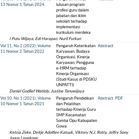
13 Nomor 1 Tahun 2024
lulusan program
profesi guru dalam
jabatan dan iklim
sekolah terhadap
implementasi
kurikulum merdeka
I Putu Wijaya, Edi Harapan, Nuril Furkan
Vol 11, No 2 (2022): Volume
Pengaruh Keterikatan
Abstract
11 Nomor 2 Tahun 2022
Karyawan, Budaya
Organisasi, Kinerja
Karyawan, Pengguna
e-HRM terhadap
Kinerja Organisasi
(Studi Kasus di PDSKU
UNPATTI)
Daniel Godlief Watloly, Justine Tanuwijaya
Vol 10, No 1 (2021): Volume
Pengaruh Pendidikan
Abstract
PDF
10 Nomor 1 Tahun 2021
dan Pelatihan
terhadap Kinerja Guru
SMP Kecamatan
Somba Opu Kabupaten
Gowa
Ketsia Zeke, Deitje Adolfien Katuuk, Viktory N.J. Rotty, Jeffry Sony
Junus Lengkong