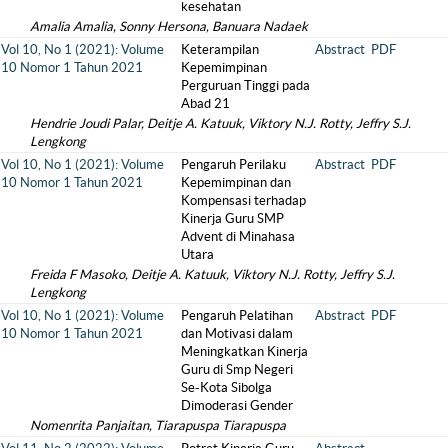
kesehatan
Amalia Amalia, Sonny Hersona, Banuara Nadaek
Vol 10, No 1 (2021): Volume
Keterampilan
Abstract
PDF
10 Nomor 1 Tahun 2021
Kepemimpinan
Perguruan Tinggi pada
Abad 21
Hendrie Joudi Palar, Deitje A. Katuuk, Viktory N.J. Rotty, Jeffry S.J.
Lengkong
Vol 10, No 1 (2021): Volume
Pengaruh Perilaku
Abstract
PDF
10 Nomor 1 Tahun 2021
Kepemimpinan dan
Kompensasi terhadap
Kinerja Guru SMP
Advent di Minahasa
Utara
Freida F Masoko, Deitje A. Katuuk, Viktory N.J. Rotty, Jeffry S.J.
Lengkong
Vol 10, No 1 (2021): Volume
Pengaruh Pelatihan
Abstract
PDF
10 Nomor 1 Tahun 2021
dan Motivasi dalam
Meningkatkan Kinerja
Guru di Smp Negeri
Se-Kota Sibolga
Dimoderasi Gender
Nomenrita Panjaitan, Tiarapuspa Tiarapuspa