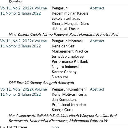
Demina
Vol 11, No 2 (2022): Volume
Pengaruh
Abstract
11 Nomor 2 Tahun 2022
Kepemimpinan Kepala
Sekolah terhadap
Kinerja Mengajar Guru
di Sekolah Dasar
Nina Yasinta Ololah, Nirma Pauweni, Rusni Hamdata, Frenatta Pasi
Vol 11, No 2 (2022): Volume
Pengaruh Motivasi
Abstract
11 Nomor 2 Tahun 2022
Kerja dan Self
Management Practice
terhadap Employee
Performance PT. Bank
Negara Indonesia
Kantor Cabang
Sukabumi
Didi Tarmidi, Shandy Anugrah Alamsyah
Vol 11, No 2 (2022): Volume
Pengaruh Komitmen
Abstract
11 Nomor 2 Tahun 2022
Kerja, Motivasi Kerja,
dan Kompetensi
Profesional terhadap
Kinerja Guru
Nur Aslindawati, Sulfaidah Sulfaidah, Ninah Wahyuni Amaliah, Erni
Rismawanti, Khaerunisa Khaerunisa, Muhammad Fahreza W
0 - 0 of 21 Items
>
>>