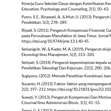
Kinerja Guru Sekolah Dasar dengan Keterlibatan Ker
Education, Psychology and Counseling, 2(1), 50–63.
Putro, S. E., Rinawati, A., & Muh, U. (2013). Pengaru
Pendidikan, 5(2), 278–289.
Riyadi, S. (2011). Pengaruh Kompensasi Finansial, 
pada Perusahaan Manufaktur di Jawa Timur. Jurnal
https://doi.org/10.9744/jmk.13.1.40-45
Setianigsih, W., & Kader, M. A. (2019). Pengaruh disi
Ekonologi Ilmu Manajemen, 5(2), 313–320.
Setiyati, S. (2014). Pengaruh kepemimpinan kepala se
Pendidikan Teknologi Dan Kejuruan, 22(2), 200–206.
Sugiyono. (2012). Metode Penelitian Kombinasi. ban
Susanto, H. (2013). Faktor-faktor yang mempengaruh
2(2), 197–212. https://doi.org/10.21831/jpv.v2i2.10
Suwati, Y. (2013). Pengaruh Kompensasi Dan Motivas
EJournal Ilmu Administrasi Bisnis, 1(1), 41–55.
Tampi, G. S. (2013). Kepemimpinan dan kompensasi