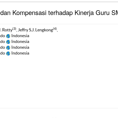
 dan Kompensasi terhadap Kinerja Guru 
(3)
(4)
J. Rotty
, Jeffry S.J. Lengkong
,
ado
Indonesia
ado
Indonesia
ado
Indonesia
ado
Indonesia