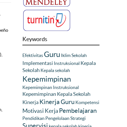
-
mpeño
Keywords
Guru
),
Efektivitas
Iklim Sekolah
Implementasi
Kepala
Instruksional
Sekolah
Kepala sekolah
Kepemimpinan
Kepemimpinan Instruksional
Kepemimpinan Kepala Sekolah
Kinerja Guru
Kinerja
Kompetensi
n,
Pembelajaran
Motivasi Kerja
Pendidikan
Pengelolaan
Strategi
Supervisi
kepala sekolah
kinerja