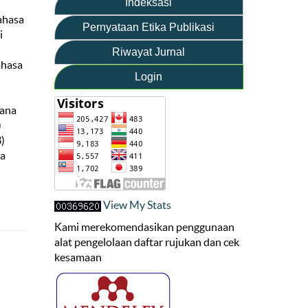
Indeksasi
ahasa
Pernyataan Etika Publikasi
i
Riwayat Jurnal
ahasa
Login
hana
)
3)
sa
View My Stats
Kami merekomendasikan penggunaan
alat pengelolaan daftar rujukan dan cek
kesamaan