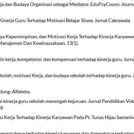
ja dan Budaya Organisasi sebagai Mediator. EduPsyCouns: Journa
h Kinerja Guru Terhadap Motivasi Belajar Siswa. Jurnal Cakrawala
Gaya Kepemimpinan, dan Motivasi Kerja Terhadap Kinerja Karyawa
 Manajemen Dan Kewirausahaan, 13(1).
plin kerja, kompetensi, dan kompensasi terhadap kinerja guru. Jurn
kolah, motivasi Kerja, dan budaya sekolah terhadap kinerja guru. 
dung: Alfabeta.
i kinerja guru sekolah menengah kejuruan. Jurnal Pendidikan Vok
28
i Kerja Terhadap Kinerja Karyawan Pada Pt. Tunas Hijau Samarin
 pengaruhnya terhadap kinerja karyawan dan dampaknya terhadap