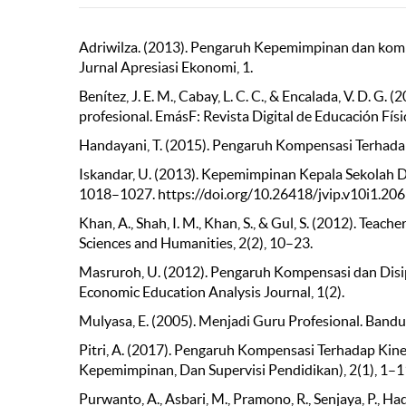
Adriwilza. (2013). Pengaruh Kepemimpinan dan kom
Jurnal Apresiasi Ekonomi, 1.
Benítez, J. E. M., Cabay, L. C. C., & Encalada, V. D. G
profesional. EmásF: Revista Digital de Educación Físi
Handayani, T. (2015). Pengaruh Kompensasi Terhadap K
Iskandar, U. (2013). Kepemimpinan Kepala Sekolah Da
1018–1027. https://doi.org/10.26418/jvip.v10i1.20
Khan, A., Shah, I. M., Khan, S., & Gul, S. (2012). Teac
Sciences and Humanities, 2(2), 10–23.
Masruroh, U. (2012). Pengaruh Kompensasi dan Disi
Economic Education Analysis Journal, 1(2).
Mulyasa, E. (2005). Menjadi Guru Profesional. Band
Pitri, A. (2017). Pengaruh Kompensasi Terhadap Ki
Kepemimpinan, Dan Supervisi Pendidikan), 2(1), 1–1
Purwanto, A., Asbari, M., Pramono, R., Senjaya, P., H