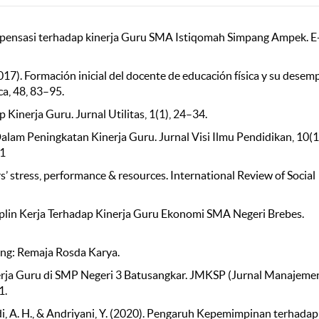
pensasi terhadap kinerja Guru SMA Istiqomah Simpang Ampek. E
. (2017). Formación inicial del docente de educación física y su dese
ca, 48, 83–95.
inerja Guru. Jurnal Utilitas, 1(1), 24–34.
lam Peningkatan Kinerja Guru. Jurnal Visi Ilmu Pendidikan, 10(1
61
hers’ stress, performance & resources. International Review of Social
plin Kerja Terhadap Kinerja Guru Ekonomi SMA Negeri Brebes.
ung: Remaja Rosda Karya.
nerja Guru di SMP Negeri 3 Batusangkar. JMKSP (Jurnal Manajeme
1.
adi, A. H., & Andriyani, Y. (2020). Pengaruh Kepemimpinan terhadap