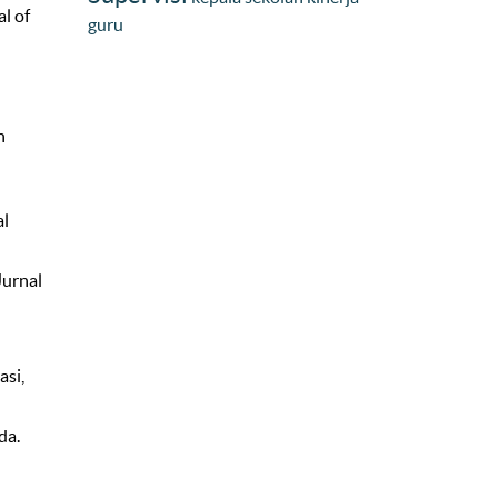
l of
guru
n
al
Jurnal
asi,
da.